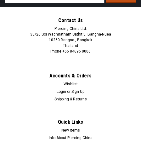
Address
Contact Us
Piercing China Ltd.
33/26 Soi Wachiratham Sathit 8, Bangna-Nuea
10260 Bangna , Bangkok
Thailand
Phone +66 84696 0006
+66 0846960006
Accounts & Orders
Wishlist
Login
or
Sign Up
Shipping & Returns
Quick Links
New Items
Info About Piercing China