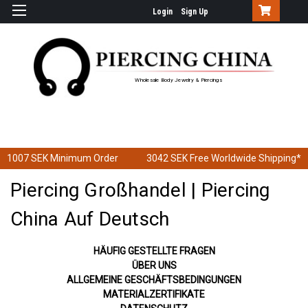
Login
Sign Up
Wholesale Body Jewelry & Piercings
1007 SEK
Minimum Order
3042 SEK
Free Worldwide Shipping*
Piercing Großhandel | Piercing
China Auf Deutsch
HÄUFIG GESTELLTE FRAGEN
ÜBER UNS
ALLGEMEINE GESCHÄFTSBEDINGUNGEN
MATERIALZERTIFIKATE