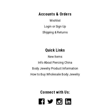
+66 0846960006
Accounts & Orders
Wishlist
Login
or
Sign Up
Shipping & Returns
Quick Links
New Items
Info About Piercing China
Body Jewelry Product Information
How to Buy Wholesale Body Jewelry
Connect with Us: